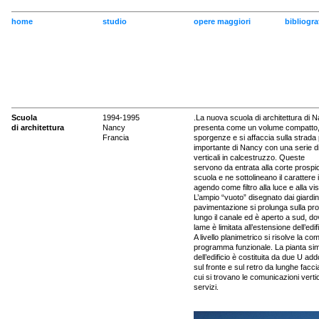
home
studio
opere maggiori
bibliogra
Scuola
1994-1995
.La nuova scuola di architettura di N
di architettura
Nancy
presenta come un volume compatto
Francia
sporgenze e si affaccia sulla strada 
importante di Nancy con una serie d
verticali in calcestruzzo. Queste
servono da entrata alla corte prospic
scuola e ne sottolineano il carattere i
agendo come filtro alla luce e alla vist
L’ampio “vuoto” disegnato dai giardini
pavimentazione si prolunga sulla p
lungo il canale ed è aperto a sud, dove
lame è limitata all’estensione dell’edifi
A livello planimetrico si risolve la co
programma funzionale. La pianta si
dell’edificio è costituita da due U ad
sul fronte e sul retro da lunghe facc
cui si trovano le comunicazioni vertic
servizi.